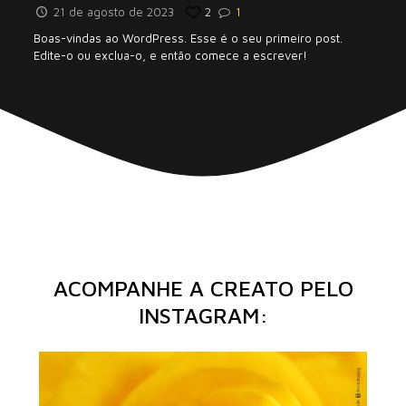
21 de agosto de 2023
2
1
Boas-vindas ao WordPress. Esse é o seu primeiro post.
Edite-o ou exclua-o, e então comece a escrever!
ACOMPANHE A CREATO PELO
INSTAGRAM: